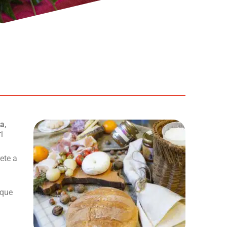
ta
,
i
rete a
nque