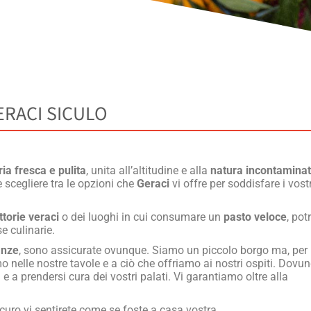
ERACI SICULO
ria fresca e pulita
, unita all’altitudine e alla
natura incontamina
e scegliere tra le opzioni che
Geraci
vi offre per soddisfare i vostr
ttorie veraci
o dei luoghi in cui consumare un
pasto veloce
, pot
se culinarie.
anze
, sono assicurate ovunque. Siamo un piccolo borgo ma, per
 nelle nostre tavole e a ciò che offriamo ai nostri ospiti. Dovu
 e a prendersi cura dei vostri palati. Vi garantiamo oltre alla
icuro vi sentirete come se foste a casa vostra.