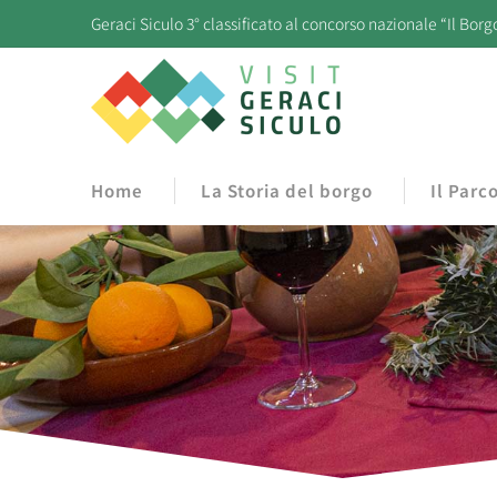
Geraci Siculo 3° classificato al concorso nazionale “Il Borg
Home
La Storia del borgo
Il Parc
Tu sei qui: