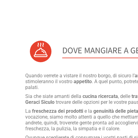
DOVE MANGIARE A G
Quando verrete a vistare il nostro borgo, di sicuro l’
a
stimoleranno il vostro
appetito
. A quel punto, potret
palati.
Sia che siate amanti della
cucina ricercata
, delle
tra
Geraci Siculo
trovare delle opzioni per le vostre pau
La
freschezza dei prodotti
e la
genuinità delle piet
vocazione, siamo molto attenti a quello che mettiamo
andrete, quindi, troverete gente pronta ad accogliervi
freschezza, la pulizia, la simpatia e il calore.
Ovunque sceglierete di consumare i vostri pasti di s