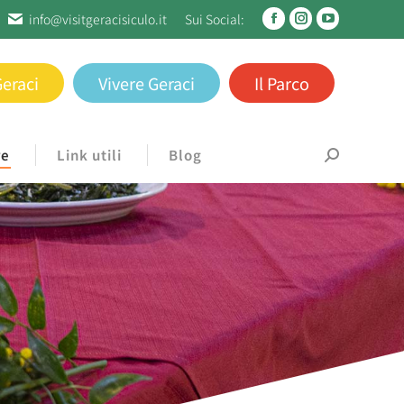
info@visitgeracisiculo.it
Sui Social:
Geraci
Vivere Geraci
Il Parco
re
Link utili
Blog