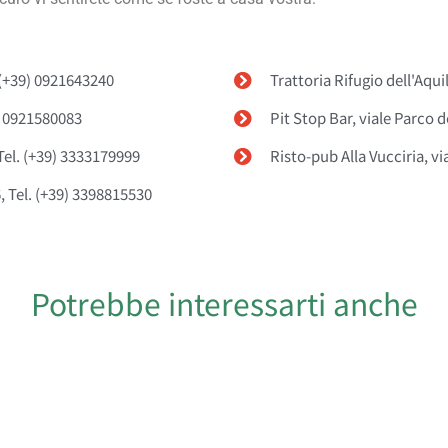
. (+39) 0921643240
Trattoria Rifugio dell'Aqu
9) 0921580083
Pit Stop Bar, viale Parco 
Tel. (+39) 3333179999
Risto-pub Alla Vucciria, v
6, Tel. (+39) 3398815530
Potrebbe interessarti anche