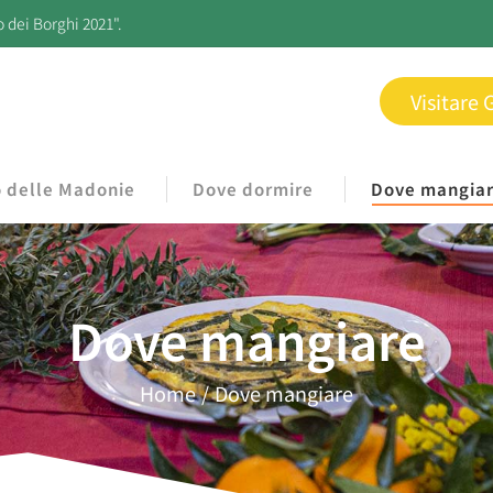
o dei Borghi 2021".
Visitare 
o delle Madonie
Dove dormire
Dove mangia
Dove mangiare
Home
Dove mangiare