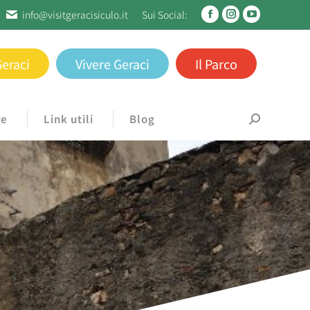
info@visitgeracisiculo.it
Sui Social:
Geraci
Vivere Geraci
Il Parco
re
Link utili
Blog