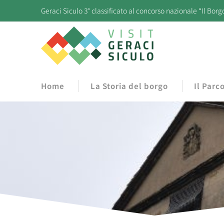
Geraci Siculo 3° classificato al concorso nazionale “Il Borg
Home
La Storia del borgo
Il Parc
Tu sei qui: