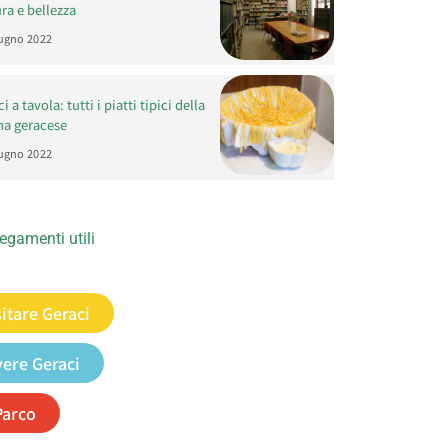
ra e bellezza
ugno 2022
i a tavola: tutti i piatti tipici della
na geracese
ugno 2022
egamenti utili
sitare Geraci
vere Geraci
 Parco