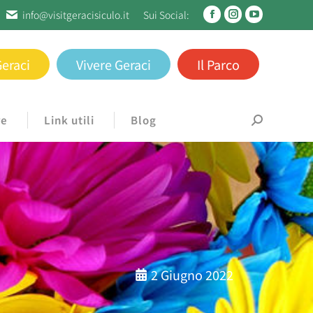
info@visitgeracisiculo.it
Sui Social:
Geraci
Vivere Geraci
Il Parco
re
Link utili
Blog
2 Giugno 2022