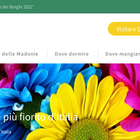
o dei Borghi 2021".
Visitare 
o delle Madonie
Dove dormire
Dove mangia
più fiorito d’Italia
Italia