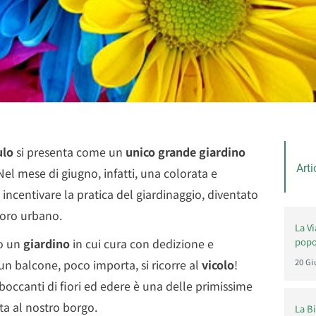
ulo
si presenta come un
unico grande giardino
Arti
 Nel mese di giugno, infatti, una colorata e
incentivare la pratica del giardinaggio, diventato
coro urbano.
La V
o un
giardino
in cui cura con dedizione e
popol
 un balcone, poco importa, si ricorre al
vicolo
!
20 Gi
traboccanti di fiori ed edere è una delle primissime
ta al nostro borgo.
La B