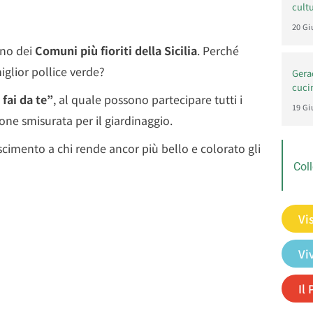
cultu
20 Gi
uno dei
Comuni più fioriti della Sicilia
. Perché
iglior pollice verde?
Gerac
cuci
 fai da te”
, al quale possono partecipare tutti i
19 Gi
ione smisurata per il giardinaggio.
cimento a chi rende ancor più bello e colorato gli
Coll
Vi
Vi
Il